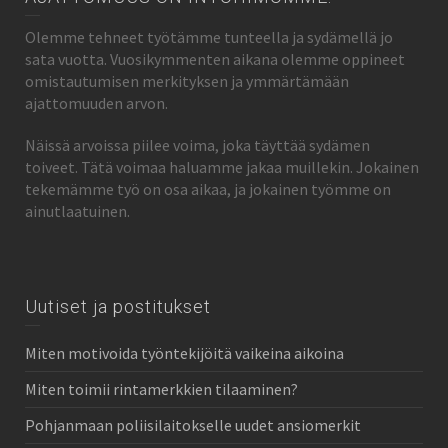
Olemme tehneet työtämme tunteella ja sydämellä jo
sata vuotta. Vuosikymmenten aikana olemme oppineet
omistautumisen merkityksen ja ymmärtämään
ajattomuuden arvon.
Näissä arvoissa piilee voima, joka täyttää sydämen
toiveet. Tätä voimaa haluamme jakaa muillekin. Jokainen
tekemämme työ on osa aikaa, ja jokainen työmme on
ainutlaatuinen.
Uutiset ja postitukset
Miten motivoida työntekijöitä vaikeina aikoina
Miten toimii rintamerkkien tilaaminen?
Pohjanmaan poliisilaitokselle uudet ansiomerkit