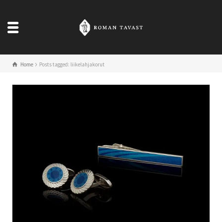
Home
Posts tagged: liikelahjakorut