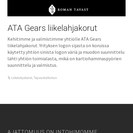
ATA Gears liikelahjakorut
Kehitimme ja valmistimme yhtiölle ATA Gears
liikelahjakorut. Yrityksen logon sijasta on koruissa
käytetty yhtiön sinista logon väriä ja muodon suunnittelu
lähti yhtiön toimialasta, mikä on kartiohammaspyörien
suunnittelu ja valmistus.
Liikelahjakorut
,
Tapaustutkimus
AJATTOMUUS ON INTOHIMOMME.