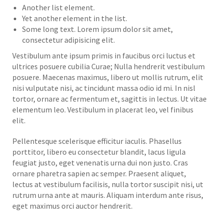
Another list element.
Yet another element in the list.
Some long text. Lorem ipsum dolor sit amet,
consectetur adipisicing elit.
Vestibulum ante ipsum primis in faucibus orci luctus et
ultrices posuere cubilia Curae; Nulla hendrerit vestibulum
posuere. Maecenas maximus, libero ut mollis rutrum, elit
nisi vulputate nisi, ac tincidunt massa odio id mi. In nisl
tortor, ornare ac fermentum et, sagittis in lectus. Ut vitae
elementum leo. Vestibulum in placerat leo, vel finibus
elit.
Pellentesque scelerisque efficitur iaculis. Phasellus
porttitor, libero eu consectetur blandit, lacus ligula
feugiat justo, eget venenatis urna dui non justo. Cras
ornare pharetra sapien ac semper. Praesent aliquet,
lectus at vestibulum facilisis, nulla tortor suscipit nisi, ut
rutrum urna ante at mauris. Aliquam interdum ante risus,
eget maximus orci auctor hendrerit.