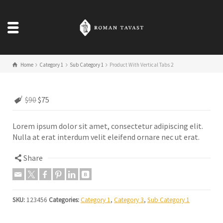
Home
Category 1
Sub Category 1
Product With Vertical Tabs 2
$90
$75
Lorem ipsum dolor sit amet, consectetur adipiscing elit.
Nulla at erat interdum velit eleifend ornare nec ut erat.
Share
SKU:
123456
Categories:
Category 1
,
Category 3
,
Sub Category 1