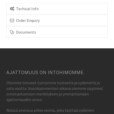
Techical Info
Order Enquiry
Documents
AJATTOMUUS ON INTOHIMOMME.
Olemme tehneet työtämme tunteella ja sydämellä jo
sata vuotta. Vuosikymmenten aikana olemme oppineet
omistautumisen merkityksen ja ymmärtämään
ajattomuuden arvon.
Näissä arvoissa piilee voima, joka täyttää sydämen